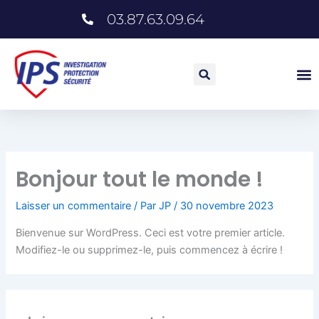
Aller
03.87.63.09.64
au
contenu
Bonjour tout le monde !
Laisser un commentaire
/ Par
JP
/
30 novembre 2023
Bienvenue sur WordPress. Ceci est votre premier article.
Modifiez-le ou supprimez-le, puis commencez à écrire !