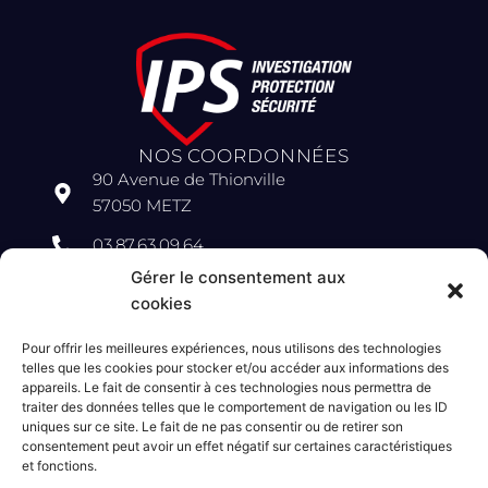
NOS COORDONNÉES
90 Avenue de Thionville
57050 METZ
03.87.63.09.64
Gérer le consentement aux
contact@ipsgroupe.fr
cookies
AUTORISATION PRÉFECTORALE:
N° 05-DRLP/1-42 DU 27 JANVIER 2005 délivrée par le Préfet
Pour offrir les meilleures expériences, nous utilisons des technologies
de la Moselle.
telles que les cookies pour stocker et/ou accéder aux informations des
appareils. Le fait de consentir à ces technologies nous permettra de
L’autorisation administrative préalable ne confère aucun
traiter des données telles que le comportement de navigation ou les ID
caractère officiel à l’entreprise ou aux personnes qui en
uniques sur ce site. Le fait de ne pas consentir ou de retirer son
consentement peut avoir un effet négatif sur certaines caractéristiques
bénéficient.
et fonctions.
Elle n’engage en aucune manière la responsabilité des