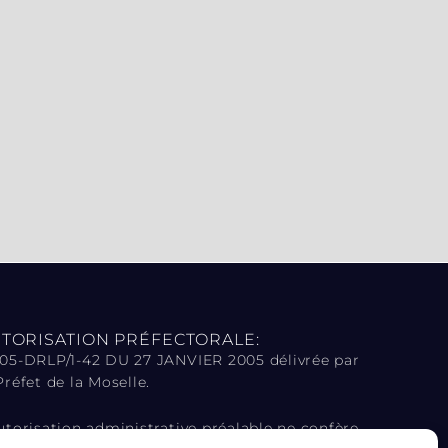
TORISATION PRÉFECTORALE:
 05-DRLP/1-42 DU 27 JANVIER 2005 délivrée par
Préfet de la Moselle.
utorisation administrative préalable ne confère