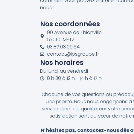
comment vous pouvez entrer en conta
nous :
Nos coordonnées
90 Avenue de Thionville
57050 METZ
03.87.63.09.64
contact@ipsgroupe.fr
Nos horaires
Du lundi au vendredi
8 h 30 à 12 h - 14 h à 17 h
Chacune de vos questions ou préoccup
une priorité. Nous nous engageons à f
service client de qualité, car votre sécur
satisfaction sont au cœur de notre 
N’hésitez pas, contactez-nous dès a