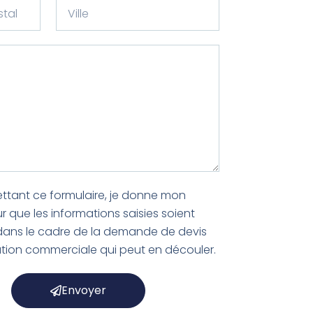
V
o
i
n
l
e
l
e
ttant ce formulaire, je donne mon
 que les informations saisies soient
 dans le cadre de la demande de devis
lation commerciale qui peut en découler.
Envoyer