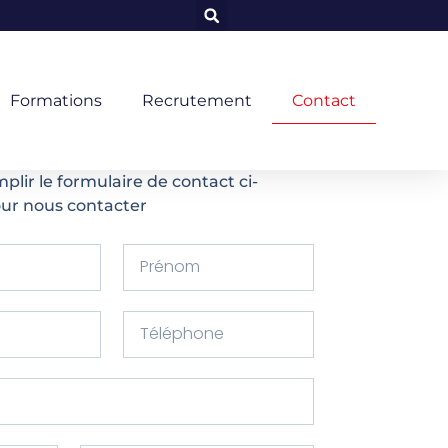
Formations
Recrutement
Contact
mplir le formulaire de contact ci-
ur nous contacter
P
r
é
T
n
é
o
l
m
é
p
h