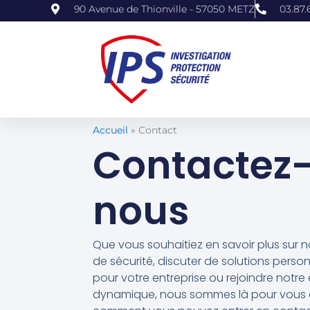
Aller
90 Avenue de Thionville - 57050 METZ
03.87.
au
contenu
Accueil
»
Contact
Contactez
nous
Que vous souhaitiez en savoir plus sur n
de sécurité, discuter de solutions perso
pour votre entreprise ou rejoindre notre
dynamique, nous sommes là pour vous a